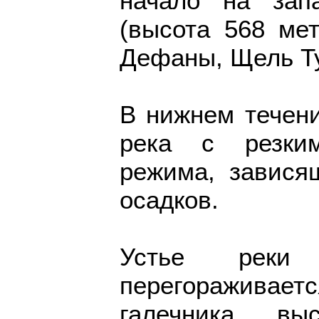
начало на зап
(высота 568 мет
Дефаны, Щель Ту
В нижнем течен
река с резким
режима, завися
осадков.
Устье реки
перегоражива
галечника вы