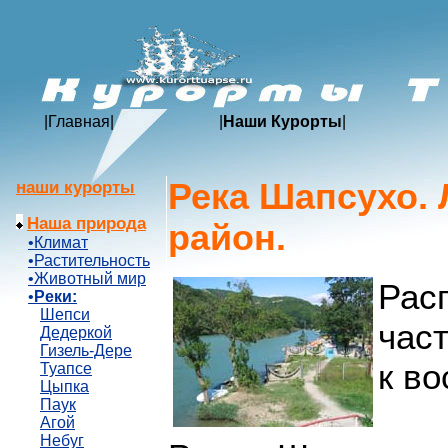
|
Главная
|
|
Наши Курорты
|
Река Шапсухо.
наши курорты
Наша природа
район.
•Климат
•Растительность
•Животный мир
Рас
•
Реки:
Шепси
част
Дедеркой
Гизель-Дере
к во
Туапсе
Цыпка
Паук
Агой
Небуг