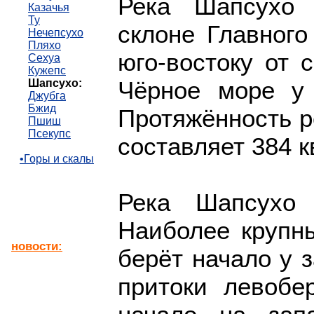
Река Шапсухо 
Казачья
Ту
склоне Главного 
Нечепсухо
Пляхо
юго-востоку от 
Сехуа
Кужепс
Чёрное море у 
Шапсухо:
Джубга
Бжид
Протяжённость р
Пшиш
Псекупс
составляет 384 
•Горы и скалы
Река Шапсухо 
Наиболее крупн
новости:
берёт начало у з
притоки левобе