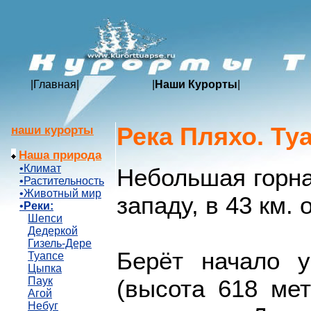
|
Главная
|
|
Наши Курорты
|
Река Пляхо. Ту
наши курорты
Наша природа
•Климат
Небольшая горна
•Растительность
•Животный мир
западу, в 43 км. о
•
Реки:
Шепси
Дедеркой
Гизель-Дере
Берёт начало 
Туапсе
Цыпка
(высота 618 ме
Паук
Агой
Небуг