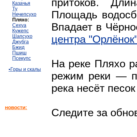
притоков. Дли
Казачья
Ту
Площадь водосб
Нечепсухо
Пляхо:
Впадает в Чёрно
Сехуа
Кужепс
центра "Орлёнок"
Шапсухо
Джубга
Бжид
Пшиш
Псекупс
На реке Пляхо 
•Горы и скалы
режим реки — п
река несёт песок
новости:
Следите за обно