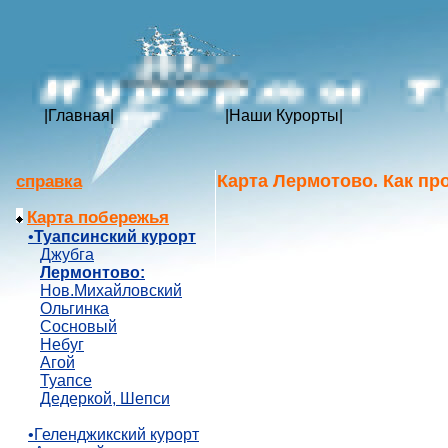
|
Главная
|
|
Наши Курорты
|
Карта Лермотово. Как пр
справка
Карта побережья
•
Туапсинский курорт
Джубга
Лермонтово:
Нов.Михайловский
Ольгинка
Сосновый
Небуг
Агой
Туапсе
Дедеркой, Шепси
•Геленджикский курорт