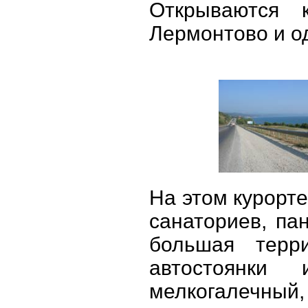
Открываются 
Лермонтово и о
На этом курорте
санаториев, па
большая терр
автостоянки
мелкогалечный,