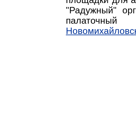
"Радужный" ор
палаточный
Новомихайловск