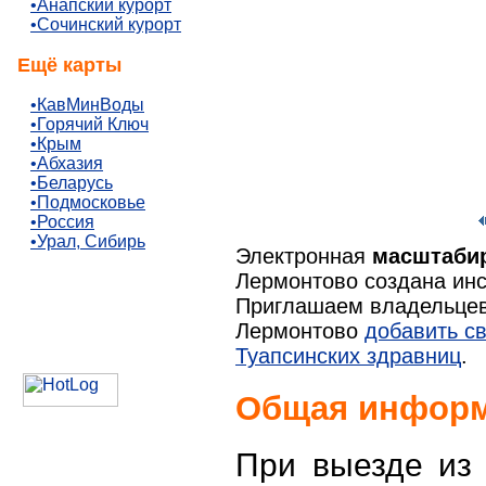
•Анапский курорт
•Сочинский курорт
Ещё карты
•КавМинВоды
•Горячий Ключ
•Крым
•Абхазия
•Беларусь
•Подмосковье
•Россия
•Урал, Сибирь
Электронная
масштаби
Лермонтово создана ин
Приглашаем владельцев 
Лермонтово
добавить с
Туапсинских здравниц
.
Общая информ
При выезде из