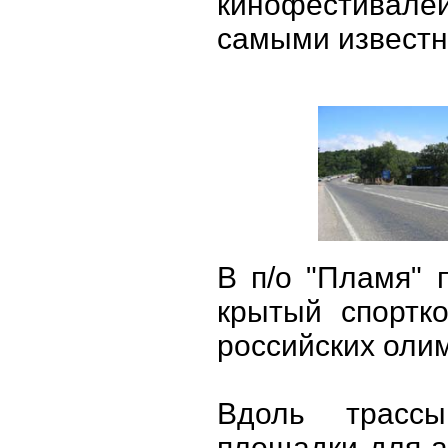
кинофестивале
самыми извест
В п/о "Пламя" 
крытый спортк
российских оли
Вдоль трасс
площадки для ав