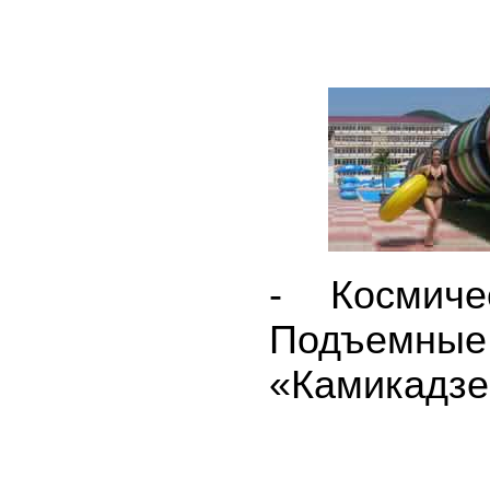
- Космич
Подъемны
«Камикадзе»