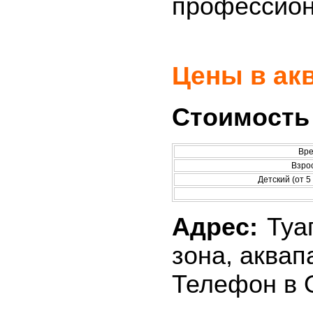
профессион
Цены в акв
Стоимость 
Вр
Взро
Детский (от 5
Адрес:
Туап
зона, аквап
Телефон в О