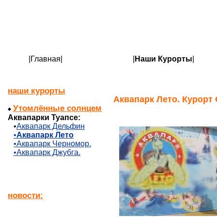
|
Главная
|
|
Наши Курорты
|
наши курорты
Аквапарк Лето. Курорт 
Утомлённые солнцем
Аквапарки Туапсе:
•
Аквапарк Дельфин
•
Аквапарк Лето
•Аквапарк Черномор.
•Аквапарк Джубга.
новости: