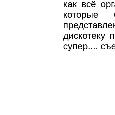
как всё орг
которые 
представл
дискотеку 
супер.... съ