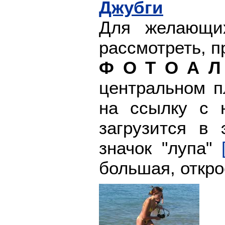
Джубги
Для желающи
рассмотреть, 
Ф О Т О А Л
центральном п
на ссылку с 
загрузится в
значок "лупа"
большая, откро