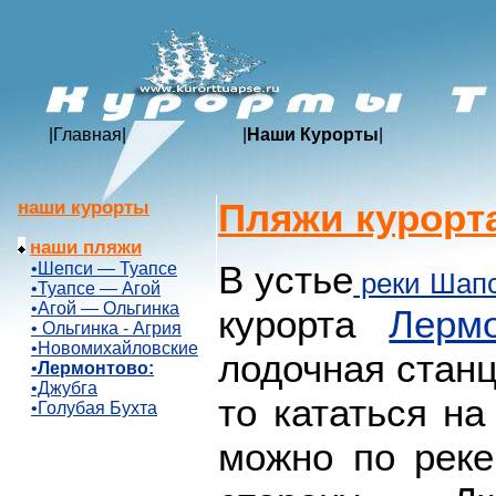
|
Главная
|
|
Наши Курорты
|
Пляжи курорт
наши курорты
наши пляжи
В устье
•Шепси — Туапсе
реки Шап
•Туапсе — Агой
•Агой — Ольгинка
курорта
Лерм
• Ольгинка - Агрия
•Новомихайловские
лодочная станц
•
Лермонтово:
•Джубга
то кататься н
•Голубая Бухта
можно по рек