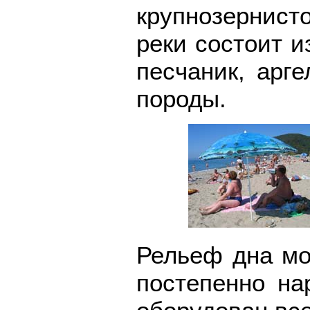
крупнозернисто
реки состоит и
песчаник, арг
породы.
Рельеф дна мо
постепенно н