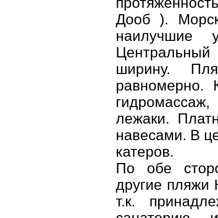
протяженност
Дооб ). Морс
наилучшие 
Центральный
ширину. Пля
равномерно. 
гидромассаж,
лежаки. Плат
навесами. В ц
катеров.
По обе стор
другие пляжи 
т.к. принадл
санаторию 