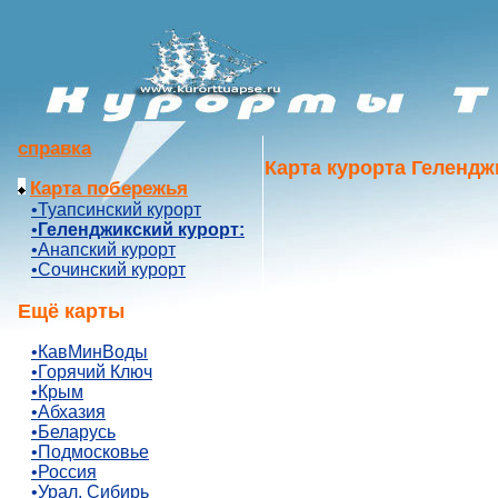
справка
Карта курорта Гелендж
Карта побережья
•Туапсинский курорт
•
Геленджикский курорт:
•Анапский курорт
•Сочинский курорт
Ещё карты
•КавМинВоды
•Горячий Ключ
•Крым
•Абхазия
•Беларусь
•Подмосковье
•Россия
•Урал, Сибирь