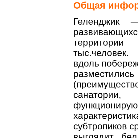
Общая инфор
Геленджик 
развивающи
территории
тыс.человек.
вдоль побережь
разместил
(преимущест
санатории
функционирую
характеристик
субтропиков с
выглядит бел