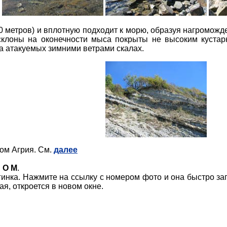
0 метров) и вплотную подходит к морю, образуя нагроможд
 склоны на оконечности мыса покрыты не высоким куста
 атакуемых зимними ветрами скалах.
ом Агрия. См.
далее
Б О М
.
инка. Нажмите на ссылку с номером фото и она быстро заг
я, откроется в новом окне.