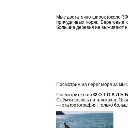
Мыс достаточно широк (около 30
причудливых коряг. Береговые
большие деревья не выживают на
Посмотрим на берег моря за мыс
Посмотрите наш
Ф О Т О А Л Ь 
Съёмки велись на пляжах п. Ольг
— эта фотография, только больша