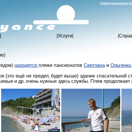
Пляжи пансионата Св
|
|
Услуги
|
|
Спра
ие)
рядом)
находятся
пляжи пансионатов
Светлана
и
Ольгинка
е (это ещё не предел, будет выше) здание спасательной с
душевые и др. очень нужные здесь службы. Пляж продолжает 