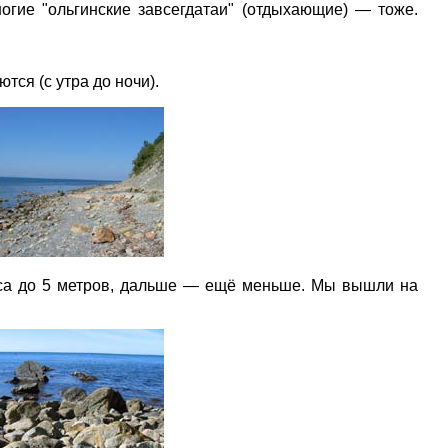
огие "ольгинские завсегдатаи" (отдыхающие) — тоже.
тся (с утра до ночи).
лоса до 5 метров, дальше — ещё меньше. Мы вышли на