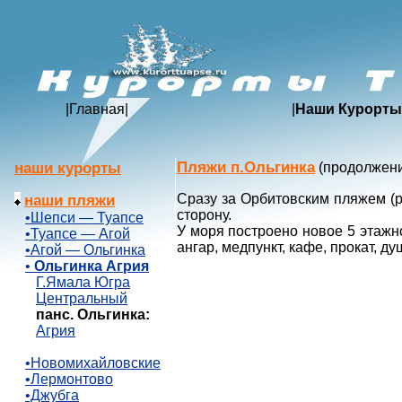
|
Главная
|
|
Наши Курорты
Пляжи п.Ольгинка
наши курорты
(продолжен
Сразу за Орбитовским пляжем (
наши пляжи
сторону.
•Шепси — Туапсе
У моря построено новое 5 этажно
•Туапсе — Агой
ангар, медпункт, кафе, прокат, 
•Агой — Ольгинка
•
Ольгинка Агрия
Г.Ямала Югра
Центральный
панс. Ольгинка:
Агрия
•Новомихайловские
•Лермонтово
•Джубга