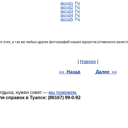
фото01
[
]
фото02
[
]
фото03
[
]
фото04
[
]
фото05
[
]
 этих, а так же любых других фотографий наших курортов (отменного качест
|
Наверх
|
««
Назад
Далее
»»
К
отдыха, нужен совет —
мы поможем.
я справок в Туапсе: (86167) 99-0-92