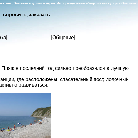
етлана, Ольгинка и до мыса Агрия. Информационный обзор пляжей курорта Ольгинка.
спросить, заказать
вка
|
|
Общение
|
. Пляж в последний год сильно преобразился в лучшую
танции, где расположены: спасательный пост, лодочный
активно развиваться.