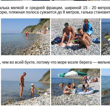
лька мелкой и средней фракции, шириной 15 - 20 метров.
орю, пляжная полоса сужается до 8 метров, галька становит
 чем во всей бухте, потому что море возле берега — мельче