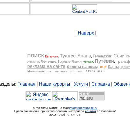
|
Наверх
|
азделы:
Главная
|
Наши курорты
|
Услуги
|
Справка
|
Общен
© Курорты Туапсе e-mail:
info@kurorttuapse.ru
Права защищены, при использовании материала
ссылка
обязательна!