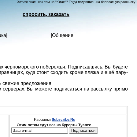
Хотите знать как там на "Югах"? Тогда подпишись на бесплатную рассылку.
спросить, заказать
вка
|
|
Общение
|
ах черноморского побережья. Подписавшись, Вы будете
дравницах, куда стоит сходить кроме пляжа и ещё пару-
ть свежие предложения.
 серверах. Вы можете подписаться на рассылку прямо
Рассылки
Subscribe.Ru
Этим летом едут все на Курорты Туапсе.