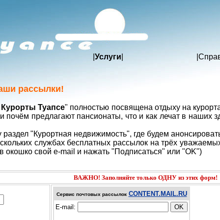
|
Услуги
|
|
Спра
аши рассылки!
а Курорты Туапсе
" полностью посвящена отдыху на курорт
 и почём предлагают пансионаты, что и как лечат в наших з
у раздел "Курортная недвижимость", где будем анонсирова
скольких службах бесплатных рассылок на трёх уважаемых
в окошко свой e-mail и нажать "Подписаться" или "OK")
ВАЖНО! Заполняйте только ОДНУ из этих форм!
CONTENT.MAIL.RU
Сервис почтовых рассылок
E-mail: