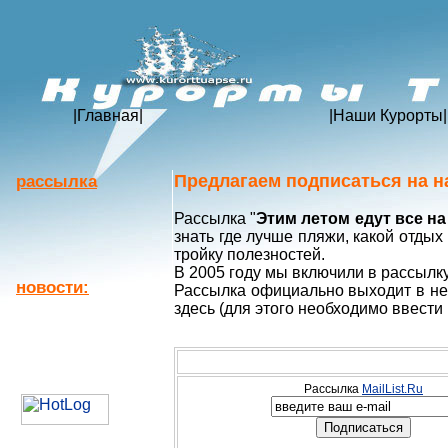
|
Главная
|
|
Наши Курорты
|
Предлагаем подписаться на н
рассылка
Рассылка "
Этим летом едут все н
знать где лучше пляжи, какой отдых
тройку полезностей.
В 2005 году мы включили в рассылк
новости:
Рассылка официально выходит в не
здесь (для этого необходимо ввести 
Рассылка
MailList.Ru