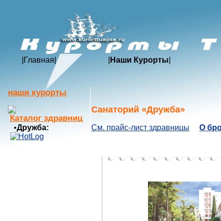
|
Главная
|
|
Наши Курорты
|
наши курорты
Санаторий «Дружба»
Каталог здравниц
•
Дружба:
См. прайс-лист здравницы
О бр