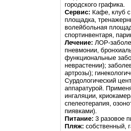
городского графика.
Сервис:
Кафе, клуб 
площадка, тренажерны
волейбольная площадк
спортинвентаря, пари
Лечение:
ЛОР-заболев
пневмонии, бронхиаль
функциональные забо
неврастении); заболе
артрозы); гинекологи
Сурдологический цен
аппаратурой. Применя
ингаляции, криокамер
спелеотерапия, озоно
пиявками).
Питание:
3 разовое п
Пляж:
собственный, г