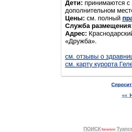
Дети:
принимаются с 4
дополнительном месте
Цены:
см. полный
пр
Служба размещения
Адрес:
Краснодарский 
«Дружба».
см. отзывы о здравни
см. карту курорта Ге
Спросить
««
Н