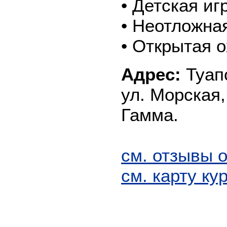
• Детская и
• Неотложна
• Открытая 
Адрес:
Туапс
ул. Морская,
Гамма.
см. отзывы 
см. карту ку