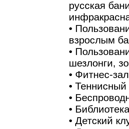
русская бани
инфракрасн
• Пользован
взрослым б
• Пользован
шезлонги, з
• Фитнес-зал
• Теннисный 
• Беспроводн
• Библиотек
• Детский кл