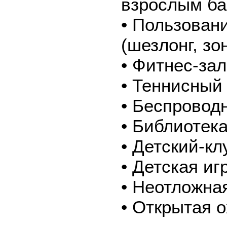
взрослым бас
• Пользован
(шезлонг, зон
• Фитнес-зал
• Теннисный 
• Беспроводн
• Библиотек
• Детский-кл
• Детская и
• Неотложна
• Открытая 