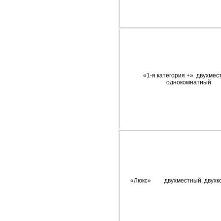
«1-я категория +» двухмес
однокомнатный
«Люкс» двухместный, двухк