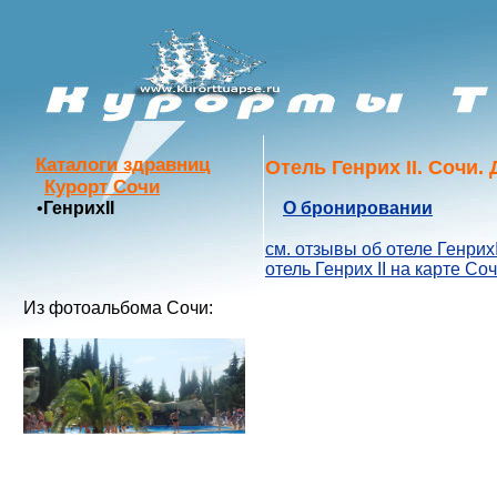
Каталоги здравниц
Отель Генрих II. Сочи.
Курорт Сочи
•
ГенрихII
О бронировании
см. отзывы об отеле ГенрихI
отель Генрих II на карте Соч
Из фотоальбома Сочи: