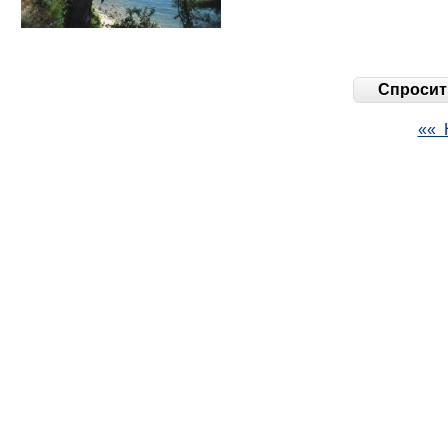
Спросить
«« 