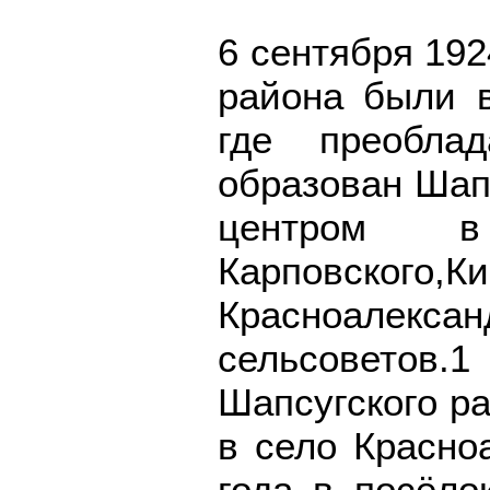
6 сентября 192
района были 
где преобла
образован Шап
центром 
Карповского,Ки
Красноалекса
сельсоветов
Шапсугского р
в село Красно
года в посёло