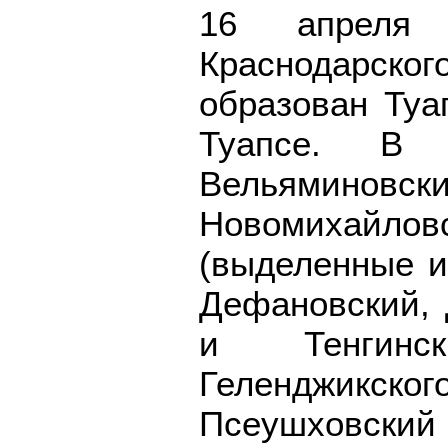
16 апреля 
Краснодарско
образован Туа
Туапсе. В 
Вельяминовски
Новомихай
(выделенные из
Дефановский, 
и Тенгинс
Геленджикско
Псеушховский 