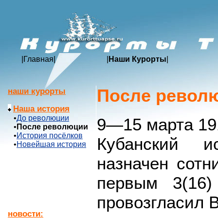
|
Главная
|
|
Наши Курорты
|
После револ
наши курорты
Наша история
•
До революции
9—15 марта 19
•
После революции
•
История посёлков
Кубанский и
•
Новейшая история
назначен сотн
первым 3(16)
провозгласил 
новости: