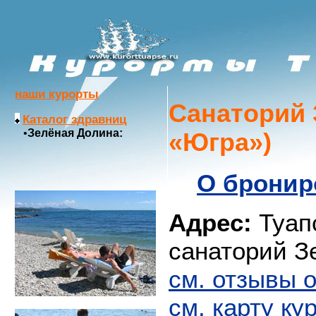
наши курорты
Санаторий 
Каталог здравниц
•
Зелёная Долина:
«Югра»)
О бронир
Адрес:
Туапс
санаторий З
см. отзывы 
см. карту ку