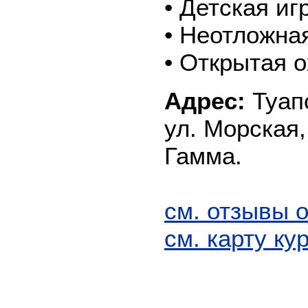
• Детская и
• Неотложна
• Открытая 
Адрес:
Туапс
ул. Морская,
Гамма.
см. отзывы 
см. карту ку