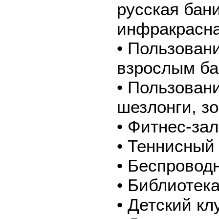
русская бани
инфракрасн
• Пользован
взрослым б
• Пользован
шезлонги, з
• Фитнес-зал
• Теннисный 
• Беспроводн
• Библиотек
• Детский кл