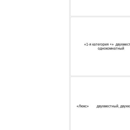
«1-я категория +» двухмес
однокомнатный
«Люкс» двухместный, двухк