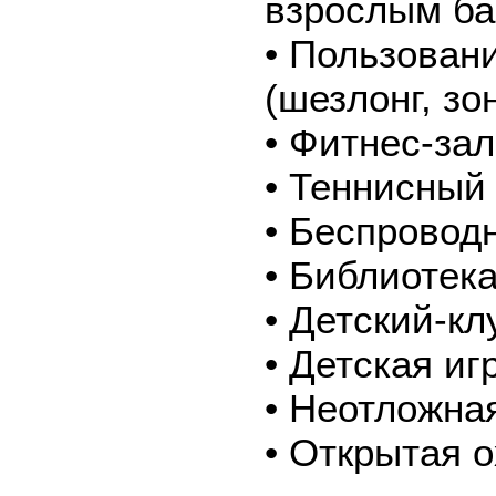
взрослым бас
• Пользован
(шезлонг, зон
• Фитнес-зал
• Теннисный 
• Беспроводн
• Библиотек
• Детский-кл
• Детская и
• Неотложна
• Открытая 