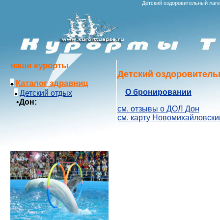
Детский оздоровительный лаг
наши курорты
Детский оздоровитель
Каталог здравниц
О бронировании
Детский отдых
•
Дон:
см. отзывы о ДОЛ Дон
см. карту Новомихайловски