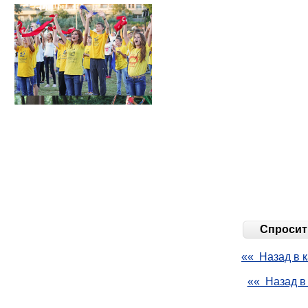
Спросить
«« Назад в к
«« Назад в