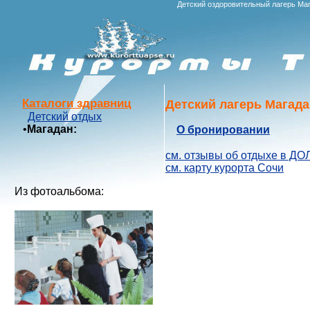
Детский оздоровительный лагерь Ма
Каталоги здравниц
Детский лагерь Магада
Детский отдых
•
Магадан:
О бронировании
см. отзывы об отдыхе в ДОЛ
см. карту курорта Сочи
Из фотоальбома: