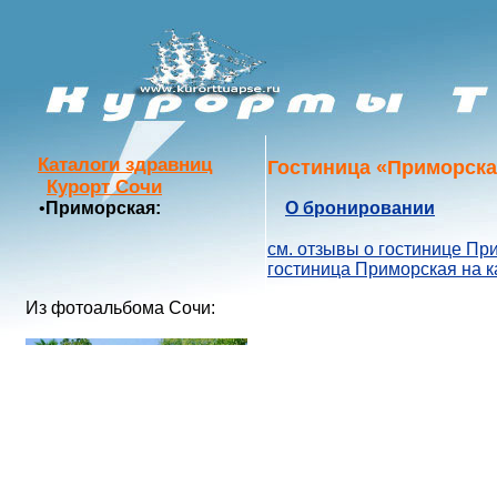
Каталоги здравниц
Гостиница «Приморск
Курорт Сочи
•
Приморская:
О бронировании
см. отзывы о гостинице Пр
гостиница Приморская на к
Из фотоальбома Сочи: