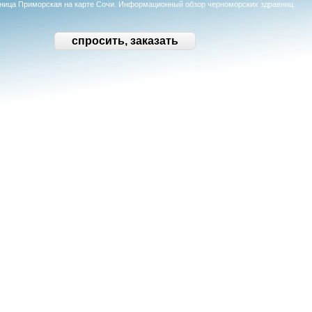
стиница Приморская на карте Сочи. Информационный обзор черноморских здравниц.
спросить, заказать