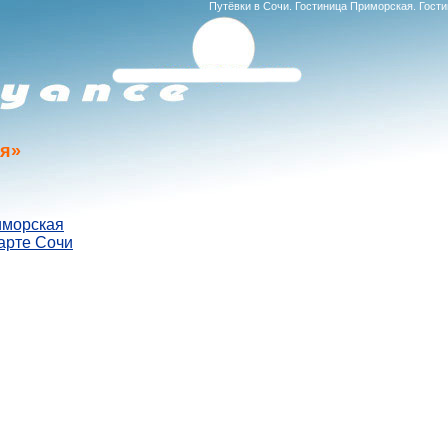
Путёвки в Сочи. Гостиница Приморская. Го
ая»
иморская
арте Сочи