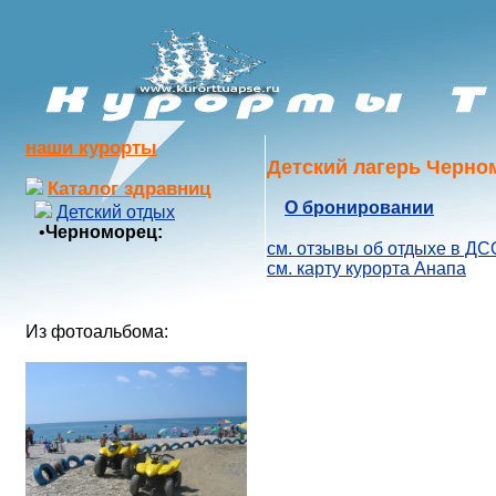
наши курорты
Детский лагерь Черно
Каталог здравниц
О бронировании
Детский отдых
•
Черноморец:
см. отзывы об отдыхе в ДС
см. карту курорта Анапа
Из фотоальбома: