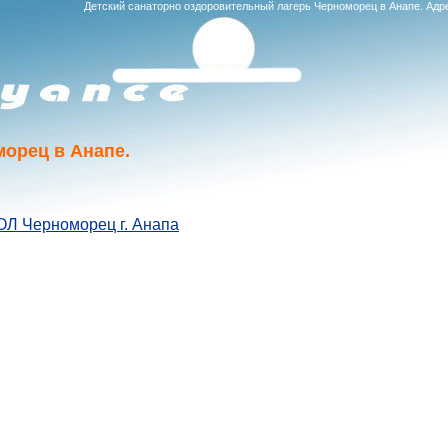
Детский санаторно оздоровительный лагерь Черноморец в Анапе. Ад
морец в Анапе.
ОЛ Черноморец г. Анапа