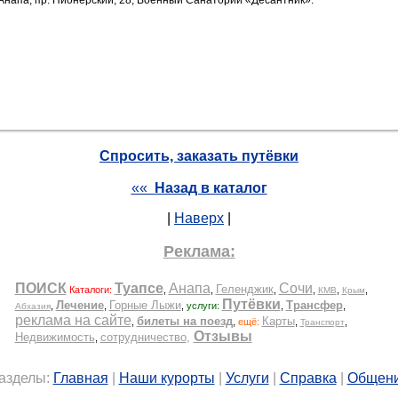
 Анапа, пр. Пионерский, 28, Военный Санаторий «Десантник».
Спросить, заказать путёвки
««
Назад в каталог
|
Наверх
|
Реклама:
азделы:
Главная
|
Наши курорты
|
Услуги
|
Справка
|
Общен