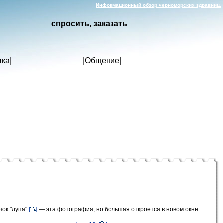
Информационный обзор черноморских здравниц.
спросить, заказать
вка
|
|
Общение
|
чок "лупа"
[
]
— эта фотография, но большая откроется в новом окне.