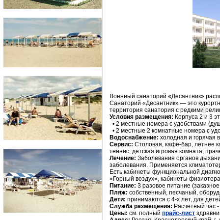
Военный санаторий «Десантник» распо
Санаторий «Десантник» — это курортн
территория санатория с редкими рели
Условия размещения:
Корпуса 2 и 3 э
• 2 местные номера с удобствами (душ
• 2 местные 2 комнатные номера с удо
Водоснабжение:
холодная и горячая 
Сервис:
Столовая, кафе-бар, летнее к
теннис, детская игровая комната, прач
Лечение:
Заболевания органов дыхания
заболевания. Применяется климатотера
Есть кабинеты функциональной диагнос
«Горный воздух», кабинеты физиотера
Питание:
3 разовое питание (заказно
Пляж:
собственный, песчаный, оборудо
Дети:
принимаются с 4-х лет, для детей
Служба размещения:
Расчетный час - 
Цены:
см. полный
прайс-лист
здравн