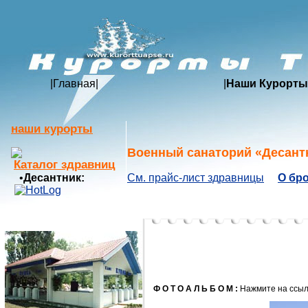
|
Главная
|
|
Наши Курорты
наши курорты
Военный санаторий «Десант
Каталог здравниц
•
Десантник:
См. прайс-лист здравницы
О бр
Ф О Т О А Л Ь Б О М :
Нажмите на ссылк