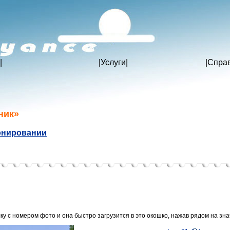
|
|
Услуги
|
|
Спра
ник»
онировании
у с номером фото и она быстро загрузится в это окошко, нажав рядом на зна