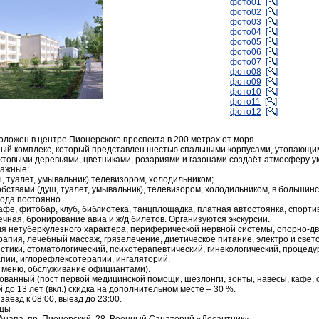
фото01
[
]
фото02
[
]
фото03
[
]
фото04
[
]
фото05
[
]
фото06
[
]
фото07
[
]
фото08
[
]
фото09
[
]
фото10
[
]
фото11
[
]
фото12
[
]
ложен в центре Пионерского проспекта в 200 метрах от моря.
ый комплекс, который представлен шестью спальными корпусами, утопающим
ктовыми деревьями, цветниками, розариями и газонами создаёт атмосферу ую
тажные:
, туалет, умывальник) телевизором, холодильником;
бствами (душ, туалет, умывальник), телевизором, холодильником, в больши
вода постоянно.
афе, фитобар, клуб, библиотека, танцплощадка, платная автостоянка, спорт
ечная, бронирование авиа и ж/д билетов. Организуются экскурсии.
 нетуберкулезного характера, периферической нервной системы, опорно-дв
пия, лечебный массаж, грязелечение, диетическое питание, электро и свет
тики, стоматологический, психотерапевтический, гинекологический, процед
пии, иглорефлексотерапии, ингаляторий.
е меню, обслуживание официантами).
ванный (пост первой медицинской помощи, шезлонги, зонты, навесы, кафе, с
 до 13 лет (вкл.) скидка на дополнительном месте – 30 %.
заезд к 08:00, выезд до 23:00.
ицы