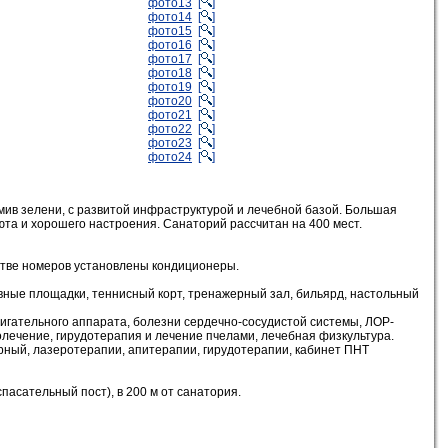
фото13
[
]
фото14
[
]
фото15
[
]
фото16
[
]
фото17
[
]
фото18
[
]
фото19
[
]
фото20
[
]
фото21
[
]
фото22
[
]
фото23
[
]
фото24
[
]
ив зелени, с развитой инфраструктурой и лечебной базой. Большая
та и хорошего настроения. Санаторий рассчитан на 400 мест.
нстве номеров установлены кондиционеры.
ивные площадки, теннисный корт, тренажерный зал, бильярд, настольный
игательного аппарата, болезни сердечно-сосудистой системы, ЛОР-
олечение, гирудотерапия и лечение пчелами, лечебная физкультура.
урный, лазеротерапии, апитерапии, гирудотерапии, кабинет ПНТ
пасательный пост), в 200 м от санатория.